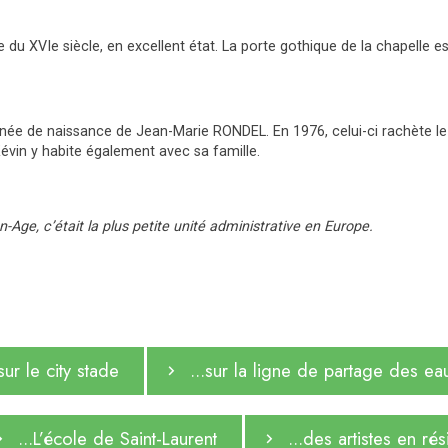
ieure du XVIe siècle, en excellent état. La porte gothique de la chape
née de naissance de Jean-Marie RONDEL. En 1976, celui-ci rachète le ma
Kévin y habite également avec sa famille.
-Age, c’était la plus petite unité administrative en Europe.
.sur le city stade
...sur la ligne de partage des ea
...L’école de Saint-Laurent
...des artistes en r