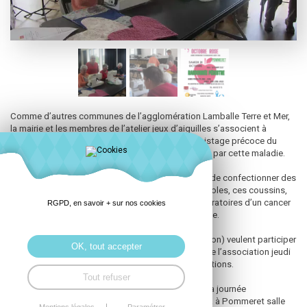
Comme d’autres communes de l’agglomération Lamballe Terre et Mer,
la mairie et les membres de l’atelier jeux d’aiguilles s’associent à
l’opération octobre rose pour sensibiliser au dépistage précoce du
cancer du sein et soutenir les personnes touchées par cette maladie.
Cette année, l’association jeux d’aiguilles a choisi de confectionner des
coussins cœur. Découpés et cousus par les bénévoles, ces coussins,
placés sous le bras soulage les douleurs post opératoires d’un cancer
RGPD, en savoir + sur nos cookies
du sein en diminuant les tensions dues à la chirurgie.
Si d’autres personnes (couturiers, couturières ou non) veulent participer
OK, tout accepter
à cet atelier, elles peuvent rejoindre les membres de l’association jeudi
12 octobre à partir de 14h à la maison des associations.
Tout refuser
Les réalisations seront remises le à l’occasion de la journée
d’information et de sensibilisation qui se déroulera à Pommeret salle