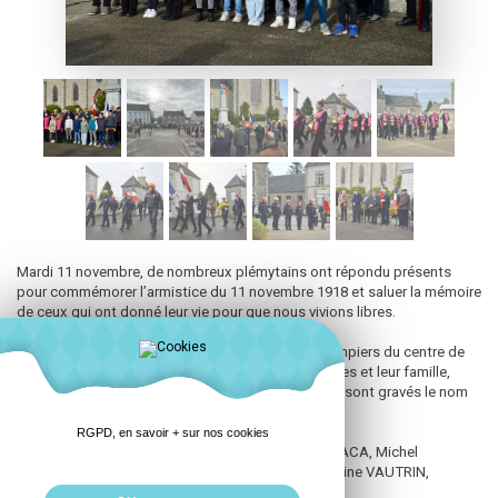
Mardi 11 novembre, de nombreux plémytains ont répondu présents
pour commémorer l’armistice du 11 novembre 1918 et saluer la mémoire
de ceux qui ont donné leur vie pour que nous vivions libres.
Elus, représentants des anciens combattants, pompiers du centre de
secours, musiciens de la fanfare, enfants des écoles et leur famille,
plémytains…ont rejoint le monument aux morts où sont gravés le nom
des plémytains morts pour la France.
RGPD, en savoir + sur nos cookies
Après le dépôt des gerbes de la mairie et de la FNACA, Michel
RICHARD maire a lu le discours de Madame Catherine VAUTRIN,
ministre des Armées et des Anciens combattants.