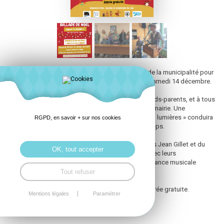
Cette année, l’Ascension du son sera partenaire de la municipalité pour
organiser la ballade de Noël qui sera de retour le samedi 14 décembre.
Rendez-vous est donné aux enfants, parents, grands-parents, et à tous
les plémytains qui le souhaitent à 19h30 devant la mairie. Une
déambulation à travers le bourg « en musique et en lumières » conduira
RGPD, en savoir + sur nos cookies
l’ensemble des participants jusqu’à ‘à la salle Khéops.
Au programme de la soirée : les enfants des écoles Jean Gillet et du
OK, tout accepter
Sacré Cœur interprèteront des chants préparés avec leurs
enseignantes, concert de Manivel'Swing puis ambiance musicale
LeChat en DJ Set.
Tout refuser
Sur place, galettes saucisses, crêpes, buvette. Entrée gratuite.
Mentions légales
Paramétrer