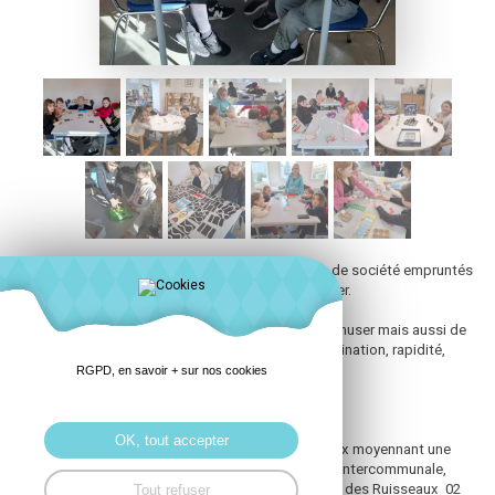
Mardi 11 février était organisé un après-midi jeux de société empruntés
pour certains à la ludothèque de Lamballe Terre Mer.
Cette activité ludique a permis aux enfants de s’amuser mais aussi de
faire travailler leur petite méninge : réflexion, coordination, rapidité,
logique etc, étaient au rendez-vous.
RGPD, en savoir + sur nos cookies
L’après-midi s’est terminé par un goûter
OK, tout accepter
Rappel : la ludothèque permet d’emprunter des jeux moyennant une
adhésion à l’année Renseignements : Ludothèque intercommunale,
antenne de Quessoy Espace des Ruisseaux, 12 rue des Ruisseaux 02
Tout refuser